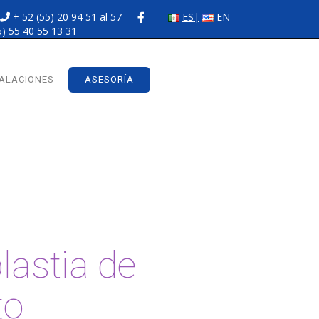
+ 52 (55) 20 94 51 al 57
ES
EN
5) 55 40 55 13 31
TALACIONES
ASESORÍA
astia de
to