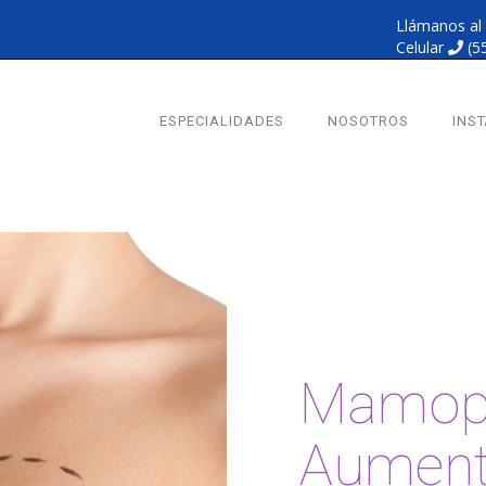
Llámanos al
Celular
(5
ESPECIALIDADES
NOSOTROS
INS
Mamopl
Aumen