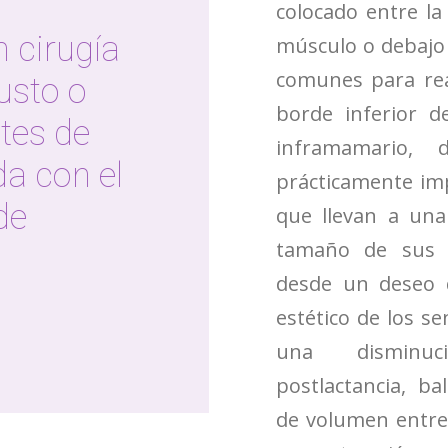
colocado entre la
 cirugía
músculo o debajo 
comunes para real
usto o
borde inferior d
tes de
inframamario, 
da con el
prácticamente imp
de
que llevan a un
tamaño de sus 
desde un deseo 
estético de los s
una disminu
postlactancia, ba
de volumen entre