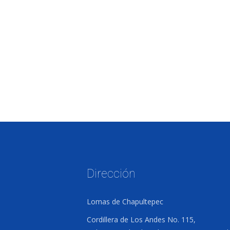
Dirección
Lomas de Chapultepec
Cordillera de Los Andes No. 115,