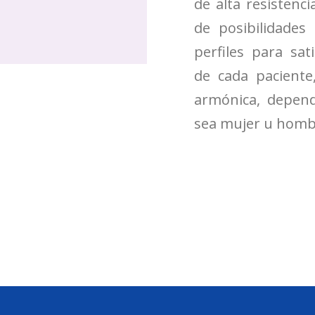
de alta resisten
de posibilidade
perfiles para sat
de cada pacient
armónica, depend
sea mujer u homb