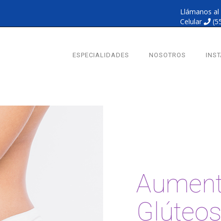
Llámanos al
Celular
(5
ESPECIALIDADES
NOSOTROS
INS
Aument
Glúteo