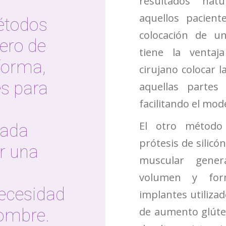
resultados nat
aquellos pacien
étodos
colocación de un
ero de
tiene la venta
forma,
cirujano colocar l
es para
aquellas partes
facilitando el mod
El otro método
cada
prótesis de silicón
r una
muscular gene
volumen y for
ecesidad
implantes utilizad
de aumento glúteo
hombre.