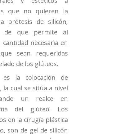
urales y estéticos a
tes que no quieren la
a prótesis de silicón;
ja de que permite al
a cantidad necesaria en
 que sean requeridas
elado de los glúteos.
 es la colocación de
, la cual se sitúa a nivel
rando un realce en
ma del glúteo. Los
os en la cirugía plástica
, son de gel de silicón