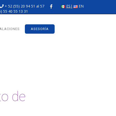
+ 52 (55) 20 94 51 al 57
ES
EN
5) 55 40 55 13 31
TALACIONES
ASESORÍA
o de
s