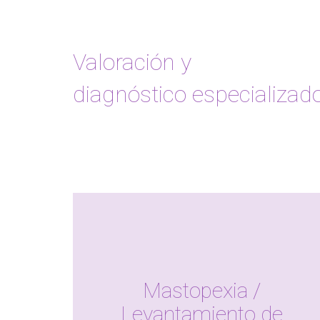
Valoración y
diagnóstico especializad
Mastopexia /
Levantamiento de