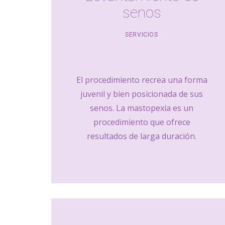
senos
SERVICIOS
El procedimiento recrea una forma
juvenil y bien posicionada de sus
senos. La mastopexia es un
procedimiento que ofrece
resultados de larga duración.