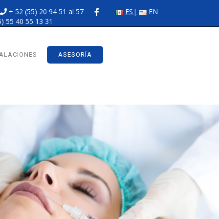
+ 52 (55) 20 94 51 al 57
ES
EN
5) 55 40 55 13 31
TALACIONES
ASESORÍA