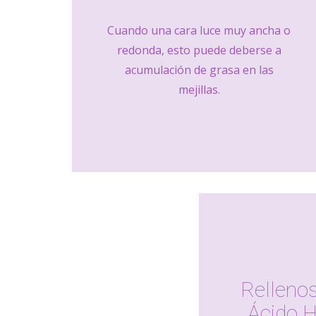
Cuando una cara luce muy ancha o
redonda, esto puede deberse a
acumulación de grasa en las
mejillas.
Rellenos
Ácido H