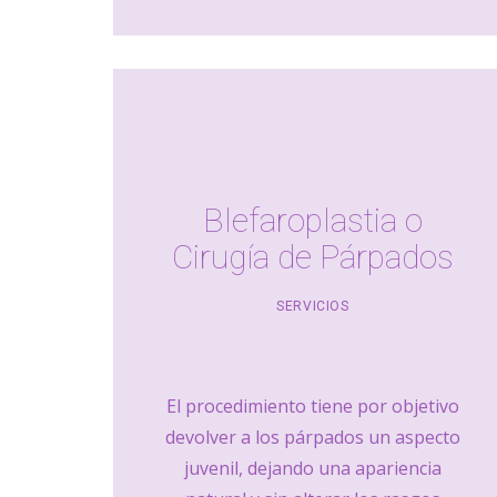
Blefaroplastia o
Cirugía de Párpados
SERVICIOS
El procedimiento tiene por objetivo
devolver a los párpados un aspecto
juvenil, dejando una apariencia