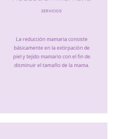
SERVICIOS
La reducción mamaria consiste
básicamente en la extirpación de
piel y tejido mamario con el fin de
disminuir el tamaño de la mama.