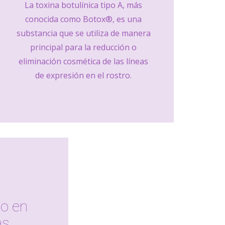
La toxina botulínica tipo A, más
conocida como Botox®, es una
substancia que se utiliza de manera
principal para la reducción o
eliminación cosmética de las líneas
de expresión en el rostro.
o en
as