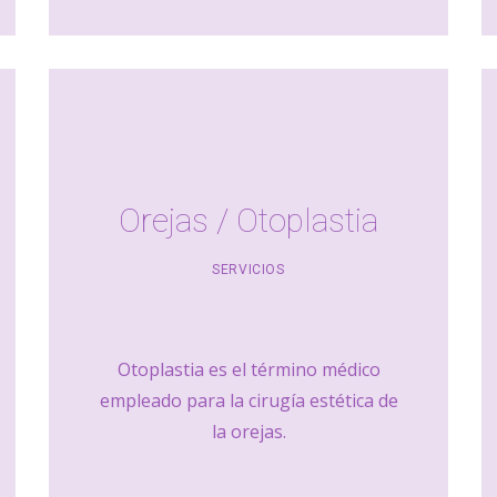
Orejas / Otoplastia
SERVICIOS
Otoplastia es el término médico
empleado para la cirugía estética de
la orejas.