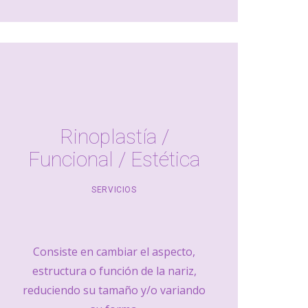
Rinoplastía /
Funcional / Estética
SERVICIOS
Consiste en cambiar el aspecto,
estructura o función de la nariz,
reduciendo su tamaño y/o variando