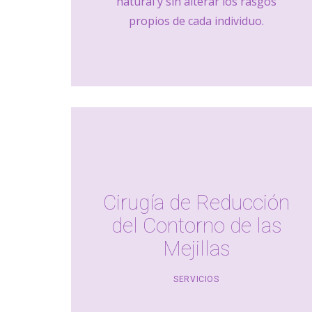
natural y sin alterar los rasgos
propios de cada individuo.
Cirugía de Reducción
del Contorno de las
Mejillas
SERVICIOS